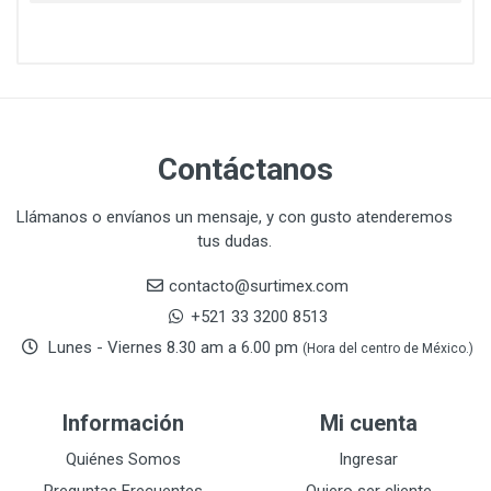
CAZAFACIL
4
CHANNELLOCK
1
CLE-LINE
7
CLEANJAHVS
1
CLEVELAND
3
Contáctanos
CORONA
31
CRAFTSMAN
77
Llámanos o envíanos un mensaje, y con gusto atenderemos
tus dudas.
CRESCENT
251
DAP SELLADORES
38
contacto@surtimex.com
DAP TOUCH & TONE (PINTURAS)
5
+521 33 3200 8513
De-pox
25
Lunes - Viernes 8.30 am a 6.00 pm
(Hora del centro de México.)
DEVCON
28
DEWALT
287
Información
Mi cuenta
DEWALT ACCESORIOS
32
DEWALT HTA.MANUAL
Quiénes Somos
Ingresar
11
DREMEL
9