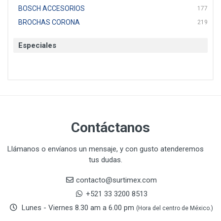
BOSCH ACCESORIOS
177
BROCHAS CORONA
219
BTICINO
136
Especiales
CAT
22
CAZAFACIL
4
CHANNELLOCK
1
CLE-LINE
7
CLEANJAHVS
1
CLEVELAND
3
Contáctanos
CORONA
31
CRAFTSMAN
77
Llámanos o envíanos un mensaje, y con gusto atenderemos
tus dudas.
CRESCENT
251
DAP SELLADORES
38
contacto@surtimex.com
DAP TOUCH & TONE (PINTURAS)
5
+521 33 3200 8513
De-pox
25
Lunes - Viernes 8.30 am a 6.00 pm
(Hora del centro de México.)
DEVCON
28