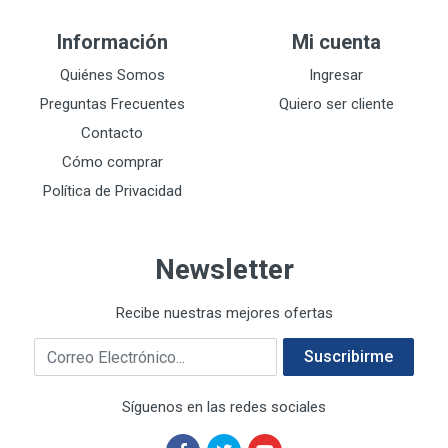
DEWALT
287
Información
Mi cuenta
DEWALT ACCESORIOS
32
DEWALT HTA.MANUAL
Quiénes Somos
Ingresar
11
DREMEL
9
Preguntas Frecuentes
Quiero ser cliente
E-Z WELD
20
Contacto
EATON (COOPER-HARROW HARD)
34
Cómo comprar
EATON ROYER
104
Política de Privacidad
EL OSO
31
ELMER'S
20
Newsletter
ESAB
10
EVERCOAT
2
Recibe nuestras mejores ofertas
EXITO
210
Correo electrónico
FANAL
209
Suscribirme
FANDELI
787
Síguenos en las redes sociales
GEARWRENCH
92
GEO
93