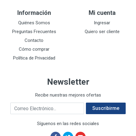
DEWALT
287
Información
Mi cuenta
DEWALT ACCESORIOS
32
DEWALT HTA.MANUAL
Quiénes Somos
Ingresar
11
DREMEL
9
Preguntas Frecuentes
Quiero ser cliente
E-Z WELD
20
Contacto
EATON (COOPER-HARROW HARD)
34
Cómo comprar
EATON ROYER
104
Política de Privacidad
EL OSO
31
ELMER'S
20
Newsletter
ESAB
10
EVERCOAT
2
Recibe nuestras mejores ofertas
EXITO
210
Correo electrónico
FANAL
209
Suscribirme
FANDELI
787
Síguenos en las redes sociales
GEARWRENCH
92
GEO
93