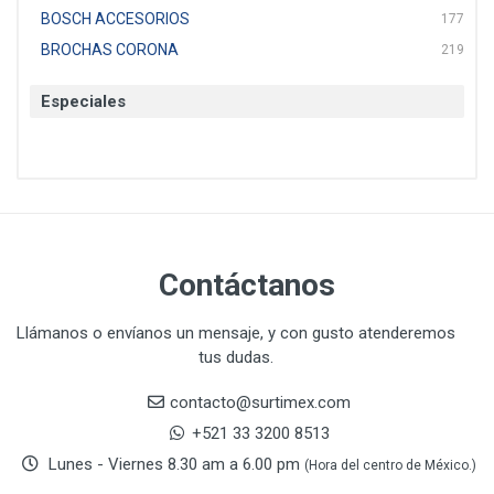
BOSCH ACCESORIOS
177
BROCHAS CORONA
219
BTICINO
136
Especiales
CAT
22
CAZAFACIL
4
CHANNELLOCK
1
CLE-LINE
7
CLEANJAHVS
1
CLEVELAND
3
Contáctanos
CORONA
31
CRAFTSMAN
77
Llámanos o envíanos un mensaje, y con gusto atenderemos
tus dudas.
CRESCENT
251
DAP SELLADORES
38
contacto@surtimex.com
DAP TOUCH & TONE (PINTURAS)
5
+521 33 3200 8513
De-pox
25
Lunes - Viernes 8.30 am a 6.00 pm
(Hora del centro de México.)
DEVCON
28