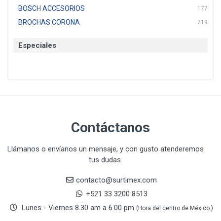
BOSCH ACCESORIOS
177
BROCHAS CORONA
219
BTICINO
136
Especiales
CAT
22
CAZAFACIL
4
CHANNELLOCK
1
CLE-LINE
7
CLEANJAHVS
1
CLEVELAND
3
Contáctanos
CORONA
31
CRAFTSMAN
77
Llámanos o envíanos un mensaje, y con gusto atenderemos
tus dudas.
CRESCENT
251
DAP SELLADORES
38
contacto@surtimex.com
DAP TOUCH & TONE (PINTURAS)
5
+521 33 3200 8513
De-pox
25
Lunes - Viernes 8.30 am a 6.00 pm
(Hora del centro de México.)
DEVCON
28