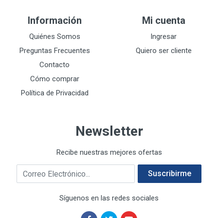
DEWALT
287
Información
Mi cuenta
DEWALT ACCESORIOS
32
DEWALT HTA.MANUAL
Quiénes Somos
Ingresar
11
DREMEL
9
Preguntas Frecuentes
Quiero ser cliente
E-Z WELD
20
Contacto
EATON (COOPER-HARROW HARD)
34
Cómo comprar
EATON ROYER
104
Política de Privacidad
EL OSO
31
ELMER'S
20
Newsletter
ESAB
10
EVERCOAT
2
Recibe nuestras mejores ofertas
EXITO
210
Correo electrónico
FANAL
209
Suscribirme
FANDELI
787
Síguenos en las redes sociales
GEARWRENCH
92
GEO
93