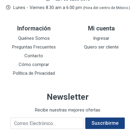
De-pox
25
Lunes - Viernes 8.30 am a 6.00 pm
(Hora del centro de México.)
DEVCON
28
DEWALT
287
Información
Mi cuenta
DEWALT ACCESORIOS
32
DEWALT HTA.MANUAL
Quiénes Somos
Ingresar
11
DREMEL
9
Preguntas Frecuentes
Quiero ser cliente
E-Z WELD
20
Contacto
EATON (COOPER-HARROW HARD)
34
Cómo comprar
EATON ROYER
104
Política de Privacidad
EL OSO
31
ELMER'S
20
Newsletter
ESAB
10
EVERCOAT
2
Recibe nuestras mejores ofertas
EXITO
210
Correo electrónico
FANAL
209
Suscribirme
FANDELI
787