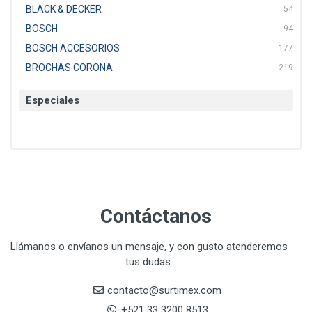
BLACK & DECKER
54
BOSCH
94
BOSCH ACCESORIOS
177
BROCHAS CORONA
219
BTICINO
136
Especiales
CAT
22
CAZAFACIL
4
CHANNELLOCK
1
CLE-LINE
7
CLEANJAHVS
1
CLEVELAND
3
Contáctanos
CORONA
31
CRAFTSMAN
77
Llámanos o envíanos un mensaje, y con gusto atenderemos
tus dudas.
CRESCENT
251
DAP SELLADORES
38
contacto@surtimex.com
DAP TOUCH & TONE (PINTURAS)
5
+521 33 3200 8513