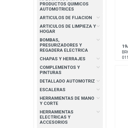
CHAPAS Y HERRAJES
PRODUCTOS QUIMICOS
AUTOMOTRICES
COMPLEMENTOS Y PINTURAS
ARTICULOS DE FIJACION
DETALLADO AUTOMOTRIZ
ARTICULOS DE LIMPIEZA Y
HOGAR
ESCALERAS
BOMBAS,
HERRAMIENTAS DE MANO Y
PRESURIZADORES Y
19
CORTE
REGADERA ELECTRICA
BR
01
HERRAMIENTAS ELECTRICAS Y
CHAPAS Y HERRAJES
ACCESORIOS
COMPLEMENTOS Y
PINTURAS
MATERIAL ELECTRICO E
ILUMINACION
DETALLADO AUTOMOTRIZ
MISCELANEOS
ESCALERAS
HERRAMIENTAS DE MANO
PRODUCTOS 3M
Y CORTE
SEGURIDAD INDUSTRIAL
HERRAMIENTAS
ELECTRICAS Y
SOLDADURAS Y PASTAS
ACCESORIOS