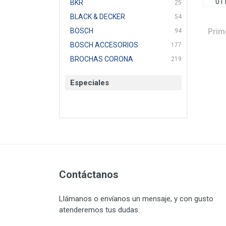
01
BKR
25
BLACK & DECKER
54
Prim
BOSCH
94
BOSCH ACCESORIOS
177
BROCHAS CORONA
219
BTICINO
136
Especiales
CAT
22
CAZAFACIL
4
CHANNELLOCK
1
CLE-LINE
7
CLEANJAHVS
1
CLEVELAND
3
CORONA
Contáctanos
31
CRAFTSMAN
77
Llámanos o envíanos un mensaje, y con gusto
CRESCENT
251
atenderemos tus dudas.
DAP SELLADORES
38