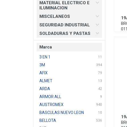
MATERIAL ELECTRICO E
ILUMINACION
MISCELANEOS
19
BR
SEGURIDAD INDUSTRIAL
01
SOLDADURAS Y PASTAS
Marca
3 EN 1
11
3M
394
AFIX
79
ALMET
13
ARDA
42
ARMOR ALL
9
AUSTROMEX
940
BASCULAS NUEVO LEON
10
19
BELLOTA
536
BR