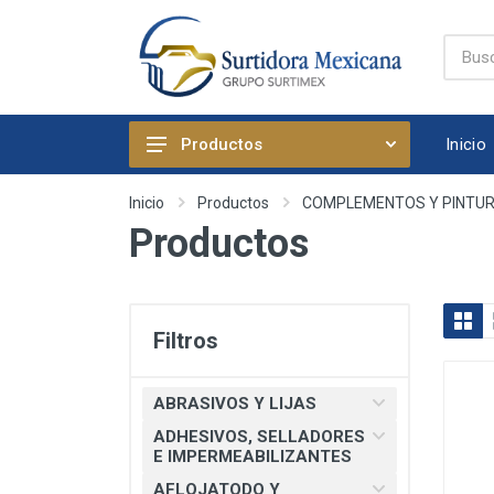
Inicio
Productos
ABRASIVOS Y LIJAS
Inicio
Productos
COMPLEMENTOS Y PINTU
Productos
ADHESIVOS, SELLADORES E
IMPERMEABILIZANTES
AFLOJATODO Y PRODUCTOS
QUIMICOS AUTOMOTRICES
Filtros
ARTICULOS DE FIJACION
ARTICULOS DE LIMPIEZA Y
ABRASIVOS Y LIJAS
HOGAR
ADHESIVOS, SELLADORES
BOMBAS, PRESURIZADORES Y
E IMPERMEABILIZANTES
REGADERA ELECTRICA
AFLOJATODO Y