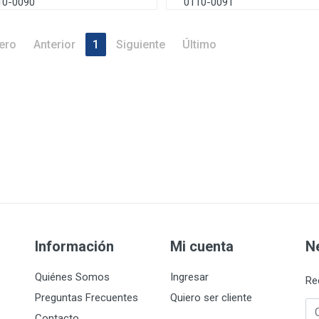
10-0090
0110-0091
ero
Anterior
1
Siguiente
Último
Información
Mi cuenta
N
Quiénes Somos
Ingresar
Re
Preguntas Frecuentes
Quiero ser cliente
Co
Contacto