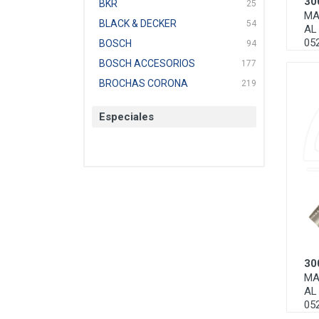
30
BKR
25
MA
BLACK & DECKER
54
AL
05
BOSCH
94
BOSCH ACCESORIOS
177
BROCHAS CORONA
219
BTICINO
136
Especiales
CAT
22
CAZAFACIL
4
CHANNELLOCK
1
CLE-LINE
7
CLEANJAHVS
1
CLEVELAND
3
CORONA
31
30
CRAFTSMAN
77
MA
CRESCENT
251
AL
DAP SELLADORES
38
05