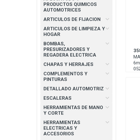
CHAPAS Y HERRAJES
PRODUCTOS QUIMICOS
AUTOMOTRICES
COMPLEMENTOS Y PINTURAS
ARTICULOS DE FIJACION
DETALLADO AUTOMOTRIZ
ARTICULOS DE LIMPIEZA Y
HOGAR
ESCALERAS
BOMBAS,
HERRAMIENTAS DE MANO Y
PRESURIZADORES Y
35
CORTE
REGADERA ELECTRICA
MA
6m
HERRAMIENTAS ELECTRICAS Y
CHAPAS Y HERRAJES
05
ACCESORIOS
COMPLEMENTOS Y
PINTURAS
MATERIAL ELECTRICO E
ILUMINACION
DETALLADO AUTOMOTRIZ
MISCELANEOS
ESCALERAS
HERRAMIENTAS DE MANO
PRODUCTOS 3M
Y CORTE
SEGURIDAD INDUSTRIAL
HERRAMIENTAS
ELECTRICAS Y
SOLDADURAS Y PASTAS
ACCESORIOS