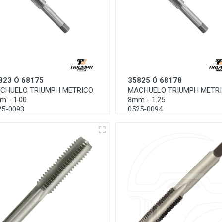
823 Ó 68175
35825 Ó 68178
CHUELO TRIUMPH METRICO
MACHUELO TRIUMPH METR
m - 1.00
8mm - 1.25
25-0093
0525-0094