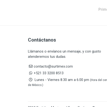
DAP TOUCH & TONE
5
(PINTURAS)
Prim
De-pox
25
DEVCON
28
DEWALT
287
DEWALT ACCESORIOS
32
DEWALT HTA.MANUAL
11
Contáctanos
DREMEL
9
Llámanos o envíanos un mensaje, y con gusto
E-Z WELD
20
atenderemos tus dudas.
EATON (COOPER-HARROW
34
HARD)
contacto@surtimex.com
EATON ROYER
104
+521 33 3200 8513
EL OSO
31
Lunes - Viernes 8.30 am a 6.00 pm
(Hora del ce
ELMER'S
20
de México.)
ESAB
10
EVERCOAT
2
EXITO
210