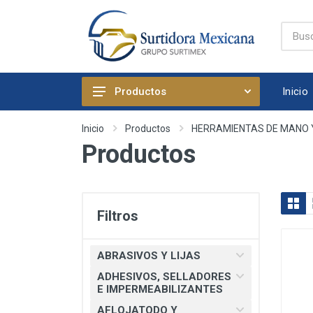
Inicio
Productos
ABRASIVOS Y LIJAS
Inicio
Productos
HERRAMIENTAS DE MANO 
Productos
ADHESIVOS, SELLADORES E
IMPERMEABILIZANTES
AFLOJATODO Y PRODUCTOS
QUIMICOS AUTOMOTRICES
Filtros
ARTICULOS DE FIJACION
ARTICULOS DE LIMPIEZA Y
ABRASIVOS Y LIJAS
HOGAR
ADHESIVOS, SELLADORES
BOMBAS, PRESURIZADORES Y
E IMPERMEABILIZANTES
REGADERA ELECTRICA
AFLOJATODO Y