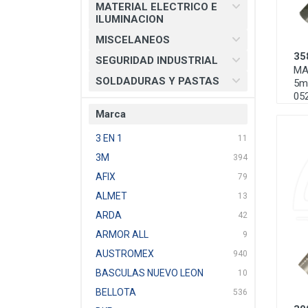
MATERIAL ELECTRICO E
ILUMINACION
MISCELANEOS
35
SEGURIDAD INDUSTRIAL
MA
SOLDADURAS Y PASTAS
5m
05
Marca
3 EN 1
11
3M
394
AFIX
79
ALMET
13
ARDA
42
ARMOR ALL
9
AUSTROMEX
940
BASCULAS NUEVO LEON
10
BELLOTA
536