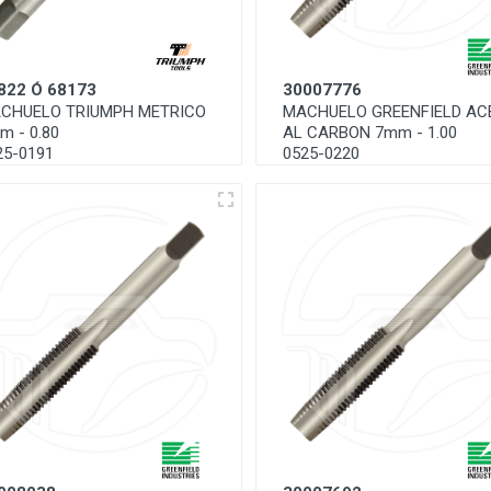
822 Ó 68173
30007776
CHUELO TRIUMPH METRICO
MACHUELO GREENFIELD AC
m - 0.80
AL CARBON 7mm - 1.00
25-0191
0525-0220