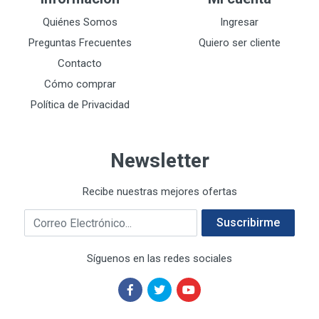
DEWALT ACCESORIOS
32
DEWALT HTA.MANUAL
Quiénes Somos
Ingresar
11
DREMEL
9
Preguntas Frecuentes
Quiero ser cliente
E-Z WELD
20
Contacto
EATON (COOPER-HARROW HARD)
34
Cómo comprar
EATON ROYER
104
Política de Privacidad
EL OSO
31
ELMER'S
20
Newsletter
ESAB
10
EVERCOAT
2
Recibe nuestras mejores ofertas
EXITO
210
Correo electrónico
FANAL
209
Suscribirme
FANDELI
787
Síguenos en las redes sociales
GEARWRENCH
92
GEO
93
GONI
252