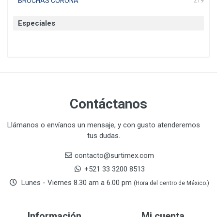
BROCHAS CORONA
219
BTICINO
136
Especiales
CAT
22
CAZAFACIL
4
CHANNELLOCK
1
CLE-LINE
7
CLEANJAHVS
1
CLEVELAND
3
Contáctanos
CORONA
31
CRAFTSMAN
77
Llámanos o envíanos un mensaje, y con gusto atenderemos
tus dudas.
CRESCENT
251
DAP SELLADORES
38
contacto@surtimex.com
DAP TOUCH & TONE (PINTURAS)
5
+521 33 3200 8513
De-pox
25
Lunes - Viernes 8.30 am a 6.00 pm
(Hora del centro de México.)
DEVCON
28
DEWALT
287
Información
Mi cuenta