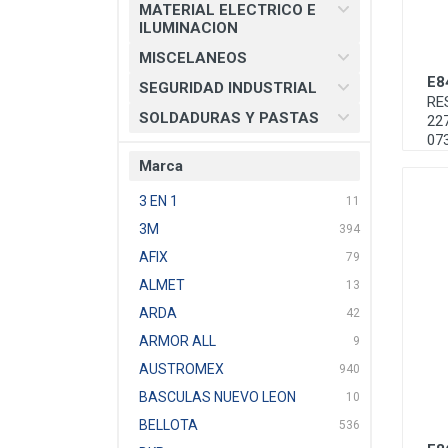
MATERIAL ELECTRICO E
ILUMINACION
MISCELANEOS
E8
SEGURIDAD INDUSTRIAL
RE
SOLDADURAS Y PASTAS
22
07
Marca
3 EN 1
11
3M
394
AFIX
79
ALMET
13
ARDA
42
ARMOR ALL
9
AUSTROMEX
940
BASCULAS NUEVO LEON
10
BELLOTA
536