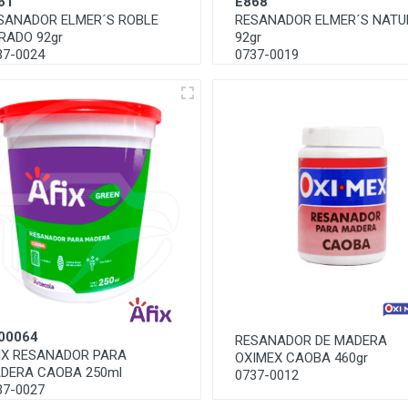
61
E868
SANADOR ELMER´S ROBLE
RESANADOR ELMER´S NATU
RADO 92gr
92gr
37-0024
0737-0019
00064
RESANADOR DE MADERA
IX RESANADOR PARA
OXIMEX CAOBA 460gr
DERA CAOBA 250ml
0737-0012
37-0027