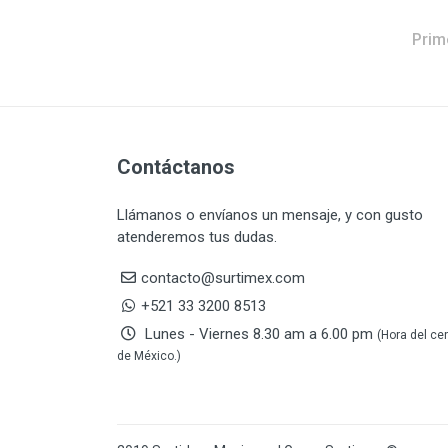
DAP TOUCH & TONE
5
(PINTURAS)
Prim
De-pox
25
DEVCON
28
DEWALT
287
DEWALT ACCESORIOS
32
DEWALT HTA.MANUAL
11
Contáctanos
DREMEL
9
Llámanos o envíanos un mensaje, y con gusto
E-Z WELD
20
atenderemos tus dudas.
EATON (COOPER-HARROW
34
HARD)
contacto@surtimex.com
EATON ROYER
104
+521 33 3200 8513
EL OSO
31
Lunes - Viernes 8.30 am a 6.00 pm
(Hora del ce
ELMER'S
20
de México.)
ESAB
10
EVERCOAT
2
EXITO
210