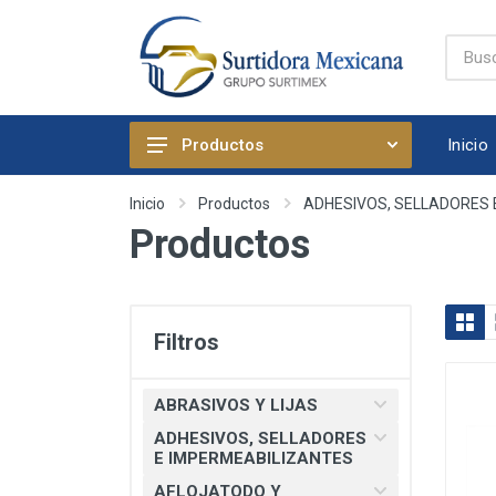
Inicio
Productos
ABRASIVOS Y LIJAS
Inicio
Productos
ADHESIVOS, SELLADORES 
Productos
ADHESIVOS, SELLADORES E
IMPERMEABILIZANTES
AFLOJATODO Y PRODUCTOS
QUIMICOS AUTOMOTRICES
Filtros
ARTICULOS DE FIJACION
ARTICULOS DE LIMPIEZA Y
ABRASIVOS Y LIJAS
HOGAR
ADHESIVOS, SELLADORES
BOMBAS, PRESURIZADORES Y
E IMPERMEABILIZANTES
REGADERA ELECTRICA
AFLOJATODO Y