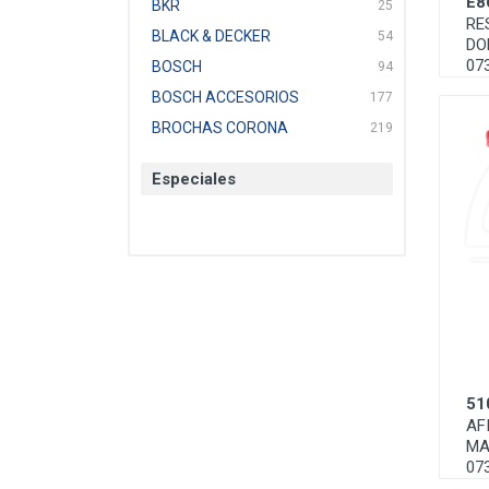
E8
BKR
25
RE
BLACK & DECKER
54
DO
07
BOSCH
94
BOSCH ACCESORIOS
177
BROCHAS CORONA
219
BTICINO
136
Especiales
CAT
22
CAZAFACIL
4
CHANNELLOCK
1
CLE-LINE
7
CLEANJAHVS
1
CLEVELAND
3
CORONA
31
51
CRAFTSMAN
77
AF
CRESCENT
251
MA
DAP SELLADORES
38
07