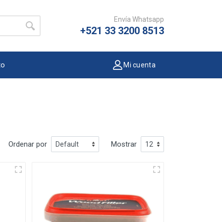
Envía Whatsapp
+521 33 3200 8513
to
Mi cuenta
Ordenar por
Mostrar