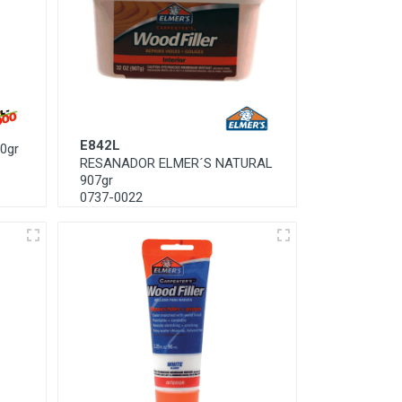
E842L
0gr
RESANADOR ELMER´S NATURAL
907gr
0737-0022