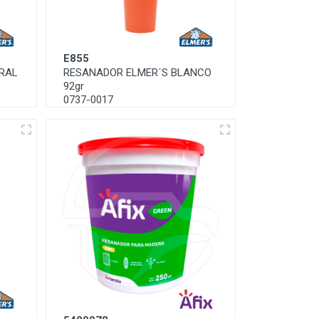
E855
RAL
RESANADOR ELMER´S BLANCO
92gr
0737-0017