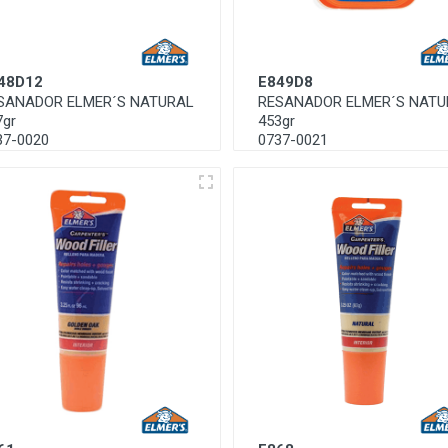
48D12
E849D8
SANADOR ELMER´S NATURAL
RESANADOR ELMER´S NATU
7gr
453gr
37-0020
0737-0021