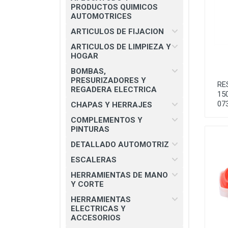
CHAPAS Y HERRAJES
PRODUCTOS QUIMICOS
AUTOMOTRICES
COMPLEMENTOS Y PINTURAS
ARTICULOS DE FIJACION
DETALLADO AUTOMOTRIZ
ARTICULOS DE LIMPIEZA Y
HOGAR
ESCALERAS
BOMBAS,
HERRAMIENTAS DE MANO Y
PRESURIZADORES Y
RE
CORTE
REGADERA ELECTRICA
15
07
HERRAMIENTAS ELECTRICAS Y
CHAPAS Y HERRAJES
ACCESORIOS
COMPLEMENTOS Y
PINTURAS
MATERIAL ELECTRICO E
ILUMINACION
DETALLADO AUTOMOTRIZ
MISCELANEOS
ESCALERAS
HERRAMIENTAS DE MANO
PRODUCTOS 3M
Y CORTE
SEGURIDAD INDUSTRIAL
HERRAMIENTAS
ELECTRICAS Y
SOLDADURAS Y PASTAS
ACCESORIOS