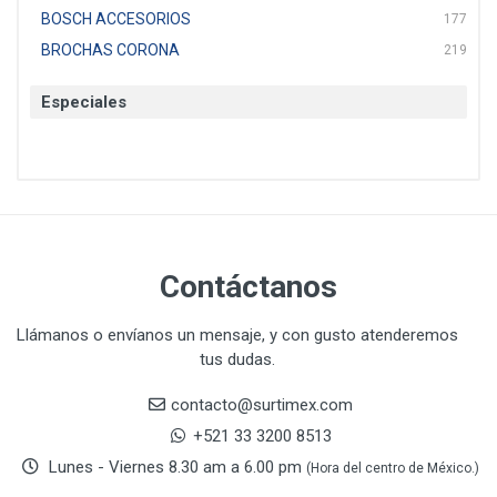
BOSCH ACCESORIOS
177
BROCHAS CORONA
219
BTICINO
136
Especiales
CAT
22
CAZAFACIL
4
CHANNELLOCK
1
CLE-LINE
7
CLEANJAHVS
1
CLEVELAND
3
Contáctanos
CORONA
31
CRAFTSMAN
77
Llámanos o envíanos un mensaje, y con gusto atenderemos
tus dudas.
CRESCENT
251
DAP SELLADORES
38
contacto@surtimex.com
DAP TOUCH & TONE (PINTURAS)
5
+521 33 3200 8513
De-pox
25
Lunes - Viernes 8.30 am a 6.00 pm
(Hora del centro de México.)
DEVCON
28