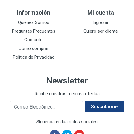
DEWALT
287
Información
Mi cuenta
DEWALT ACCESORIOS
32
DEWALT HTA.MANUAL
Quiénes Somos
Ingresar
11
DREMEL
9
Preguntas Frecuentes
Quiero ser cliente
E-Z WELD
20
Contacto
EATON (COOPER-HARROW HARD)
34
Cómo comprar
EATON ROYER
104
Política de Privacidad
EL OSO
31
ELMER'S
20
Newsletter
ESAB
10
EVERCOAT
2
Recibe nuestras mejores ofertas
EXITO
210
Correo electrónico
FANAL
209
Suscribirme
FANDELI
787
Síguenos en las redes sociales
GEARWRENCH
92
GEO
93