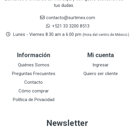
tus dudas.
CRESCENT
251
DAP SELLADORES
38
contacto@surtimex.com
DAP TOUCH & TONE (PINTURAS)
5
+521 33 3200 8513
De-pox
25
Lunes - Viernes 8.30 am a 6.00 pm
(Hora del centro de México.)
DEVCON
28
DEWALT
287
Información
Mi cuenta
DEWALT ACCESORIOS
32
DEWALT HTA.MANUAL
Quiénes Somos
Ingresar
11
DREMEL
9
Preguntas Frecuentes
Quiero ser cliente
E-Z WELD
20
Contacto
EATON (COOPER-HARROW HARD)
34
Cómo comprar
EATON ROYER
104
Política de Privacidad
EL OSO
31
ELMER'S
20
Newsletter
ESAB
10
EVERCOAT
2