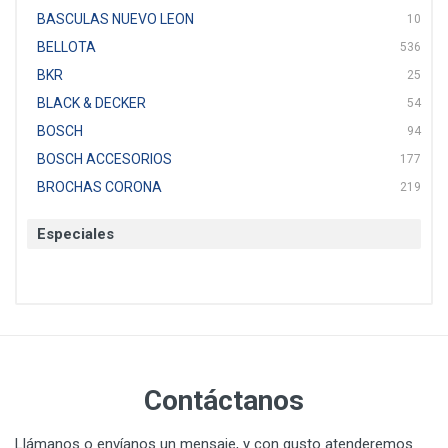
BASCULAS NUEVO LEON
10
BELLOTA
536
BKR
25
BLACK & DECKER
54
BOSCH
94
BOSCH ACCESORIOS
177
BROCHAS CORONA
219
BTICINO
136
Especiales
CAT
22
CAZAFACIL
4
CHANNELLOCK
1
CLE-LINE
7
CLEANJAHVS
1
CLEVELAND
3
Contáctanos
CORONA
31
CRAFTSMAN
77
Llámanos o envíanos un mensaje, y con gusto atenderemos