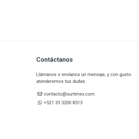
Contáctanos
Llámanos o envíanos un mensaje, y con gusto
atenderemos tus dudas.
contacto@surtimex.com
+521 33 3200 8513
Lunes - Viernes 8.30 am a 6.00 pm
(Hora del ce
de México.)