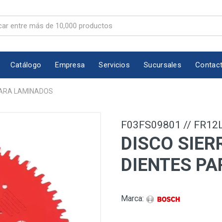
Catálogo
Empresa
Servicios
Sucursales
Contac
 PARA LAMINADOS
F03FS09801 // FR12
DISCO SIERR
DIENTES P
Marca: