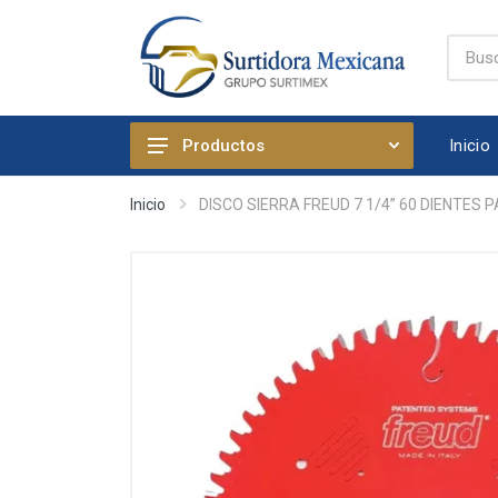
Inicio
Productos
ABRASIVOS Y LIJAS
Inicio
DISCO SIERRA FREUD 7 1/4” 60 DIENTES
ADHESIVOS, SELLADORES E
IMPERMEABILIZANTES
AFLOJATODO Y PRODUCTOS
QUIMICOS AUTOMOTRICES
ARTICULOS DE FIJACION
ARTICULOS DE LIMPIEZA Y
HOGAR
BOMBAS, PRESURIZADORES Y
REGADERA ELECTRICA