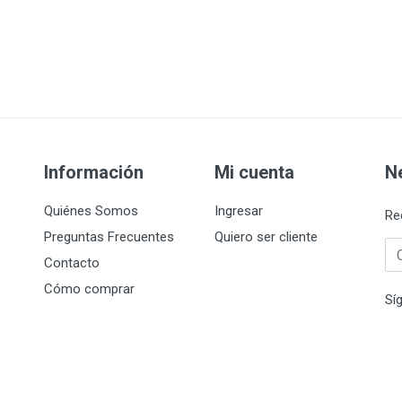
Información
Mi cuenta
N
Quiénes Somos
Ingresar
Re
Preguntas Frecuentes
Quiero ser cliente
Co
Contacto
Cómo comprar
Sí
Política de Privacidad
ntro