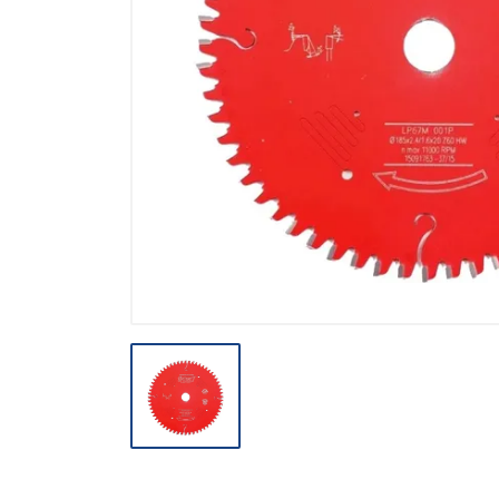
CHAPAS Y HERRAJES
COMPLEMENTOS Y PINTURAS
DETALLADO AUTOMOTRIZ
ESCALERAS
HERRAMIENTAS DE MANO Y
CORTE
HERRAMIENTAS ELECTRICAS Y
ACCESORIOS
MATERIAL ELECTRICO E
ILUMINACION
MISCELANEOS
PRODUCTOS 3M
SEGURIDAD INDUSTRIAL
SOLDADURAS Y PASTAS